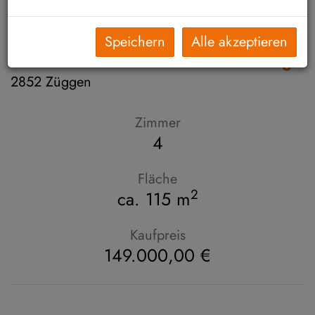
Speichern
Alle akzeptieren
Hochneukirchen: Bezugsfertiges
Wohnhaus in traumhafter Aussichtslage
2852 Züggen
Zimmer
4
Fläche
2
ca. 115 m
Kaufpreis
149.000,00 €