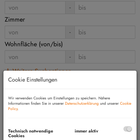
-
Zimmer
-
Wohnfläche (von/bis)
-
Weitere Suchoptionen
Cookie Einstellungen
Filter zurücksetzen
Suchen
Wir verwenden Cookies um Einstellungen zu speichern. Nähere
Informationen finden Sie in unserer
Datenschutzerklärung
und unserer
Cookie
Policy
.
2
3
4
5
6
Technisch notwendige
immer aktiv
Cookies