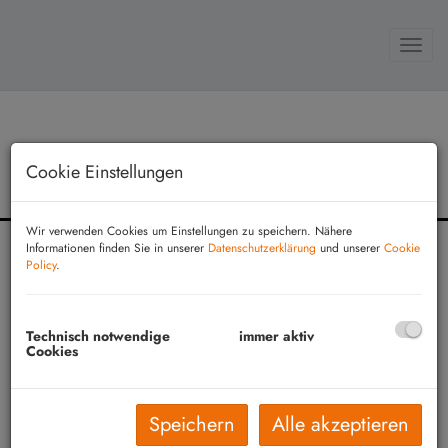
Navi
Cookie Einstellungen
Wir verwenden Cookies um Einstellungen zu speichern. Nähere
Informationen finden Sie in unserer
Datenschutzerklärung
und unserer
Cookie
Policy
.
IMMOBILIEN
IMMOBILIENSUCHE
Technisch notwendige
immer aktiv
Cookies
KONTAKT
REFERENZOBJEKTE
Speichern
Alle akzeptieren
IMPRESSUM