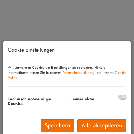
Cookie Einstellungen
Wir verwenden Cookies um Einstellungen zu speichern. Nähere
Informationen finden Sie in unserer
Datenschutzerklärung
und unserer
Cookie
Policy
.
Beschreibung
Technisch notwendige
immer aktiv
Ca. 1 ha arrondierte Fläche (weiterer
Cookies
Grundzukauf möglich) mitten im
südburgenländischen Hügelland. Das liebevoll
Speichern
Alle akzeptieren
renovierte und sofort bezugsfertige Haus mit