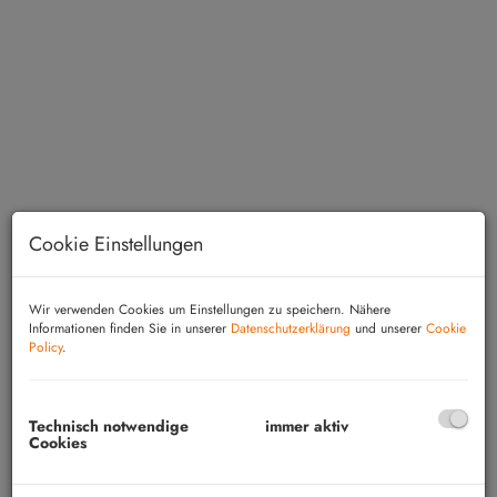
Cookie Einstellungen
Wir verwenden Cookies um Einstellungen zu speichern. Nähere
Informationen finden Sie in unserer
Datenschutzerklärung
und unserer
Cookie
Beschreibung
Policy
.
In idyllischer Alleinlage von Rudersdorf erwartet
Technisch notwendige
immer aktiv
Sie ein seltenes Immobilienjuwel: Ein vollständig
Cookies
arrondierter Dreikanthof mit großzügigen