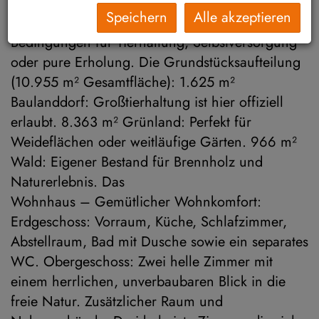
10.955 m² Gesamtfläche. Das Anwesen vereint
Speichern
Alle akzeptieren
authentischen Bauernhof-Charme mit optimalen
Bedingungen für Tierhaltung, Selbstversorgung
oder pure Erholung. Die Grundstücksaufteilung
(10.955 m² Gesamtfläche): 1.625 m²
Baulanddorf: Großtierhaltung ist hier offiziell
erlaubt. 8.363 m² Grünland: Perfekt für
Weideflächen oder weitläufige Gärten. 966 m²
Wald: Eigener Bestand für Brennholz und
Naturerlebnis. Das
Wohnhaus – Gemütlicher Wohnkomfort:
Erdgeschoss: Vorraum, Küche, Schlafzimmer,
Abstellraum, Bad mit Dusche sowie ein separates
WC. Obergeschoss: Zwei helle Zimmer mit
einem herrlichen, unverbaubaren Blick in die
freie Natur. Zusätzlicher Raum und