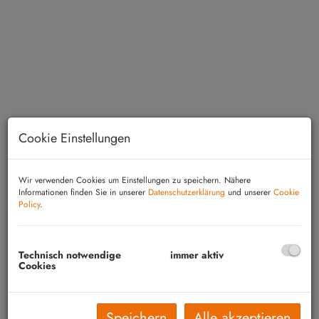
Cookie Einstellungen
Wir verwenden Cookies um Einstellungen zu speichern. Nähere
Informationen finden Sie in unserer
Datenschutzerklärung
und unserer
Cookie
Beschreibung
Policy
.
Nähe Großpetersdorf: Im großzügigen EG
Technisch notwendige
immer aktiv
befinden sich Küche, Speis, WC, Bad mit
Cookies
Dusche und Wanne sowie fünf Zimmer. Das
teilweise ausgebaute Dachgeschoß verfügt über
Speichern
Alle akzeptieren