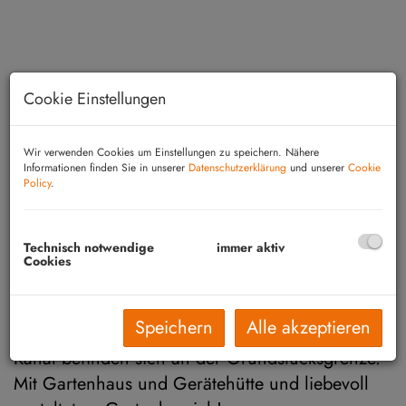
Cookie Einstellungen
Wir verwenden Cookies um Einstellungen zu speichern. Nähere
Informationen finden Sie in unserer
Datenschutzerklärung
und unserer
Cookie
Policy
.
Technisch notwendige
immer aktiv
Beschreibung
Cookies
Schönes, nahezu ebenes Grundstück (809m²
Speichern
Alle akzeptieren
Bauland / 380m² Grünland). Strom, Wasser und
Kanal befinden sich an der Grundstücksgrenze.
Mit Gartenhaus und Gerätehütte und liebevoll