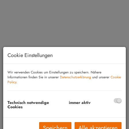
Cookie Einstellungen
Wir verwenden Cookies um Einstellungen zu speichern. Nähere
Informationen finden Sie in unserer
Datenschutzerklärung
und unserer
Cookie
Policy
.
Beschreibung
Technisch notwendige
immer aktiv
Großpetersdorf: Hochwertig generalsaniertes
Cookies
Wohnhaus (2015) überzeugt mit modernem
Zustand, durchdachter Technik und nachhaltiger
Speichern
Alle akzeptieren