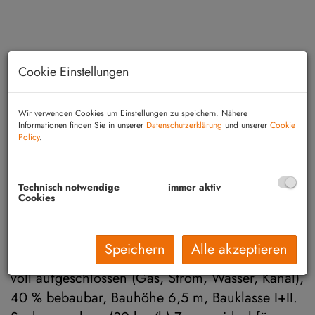
Cookie Einstellungen
Wir verwenden Cookies um Einstellungen zu speichern. Nähere
Informationen finden Sie in unserer
Datenschutzerklärung
und unserer
Cookie
Policy
.
Technisch notwendige
immer aktiv
Cookies
Beschreibung
Speichern
Alle akzeptieren
Schwechat: Bauträgergrundstück 2.714 m² –
voll aufgeschlossen (Gas, Strom, Wasser, Kanal),
40 % bebaubar, Bauhöhe 6,5 m, Bauklasse I+II.