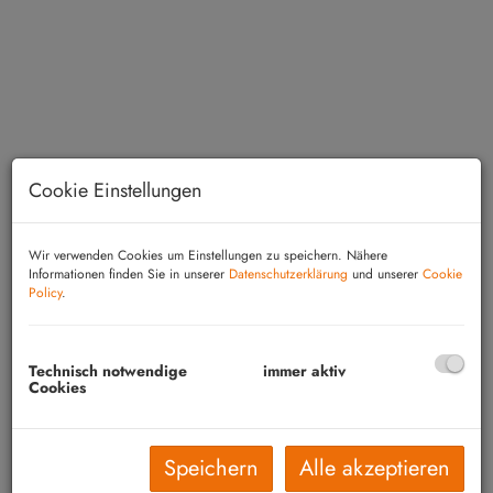
Cookie Einstellungen
Wir verwenden Cookies um Einstellungen zu speichern. Nähere
Informationen finden Sie in unserer
Datenschutzerklärung
und unserer
Cookie
Policy
.
Beschreibung
Wien, 3. Bezirk, Gestettengasse 19: Perfekte
Technisch notwendige
immer aktiv
Cookies
Wohnung für Singles oder Paare! Die Wohnung
befindet sich im 1. Stock und verfügt über einen
Vorraum, eine moderne Einbauküche, ein
Speichern
Alle akzeptieren