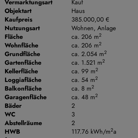
Vermarktungsart
Kauf
Objektart
Haus
Kaufpreis
385.000,00 €
Nutzungsart
Wohnen
Anlage
2
Fläche
ca. 206 m
2
Wohnfläche
ca. 206 m
2
Grundfläche
ca. 2.054 m
2
Gartenfläche
ca. 1.521 m
2
Kellerfläche
ca. 99 m
2
Loggiafläche
ca. 54 m
2
Balkonfläche
ca. 8 m
2
Garagenfläche
ca. 48 m
Bäder
2
WC
3
Abstellräume
2
2
HWB
117.76 kWh/m
a