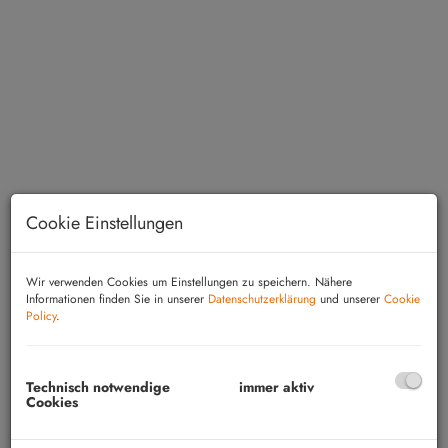
Blick in den Innenhof
Cookie Einstellungen
Wir verwenden Cookies um Einstellungen zu speichern. Nähere
Informationen finden Sie in unserer
Datenschutzerklärung
und unserer
Cookie
Policy
.
Beschreibung
Technisch notwendige
immer aktiv
Unterloisdorf: Das großzügige Wohnhaus,
Cookies
welches auch als Einfamilienhaus geeignet wäre,