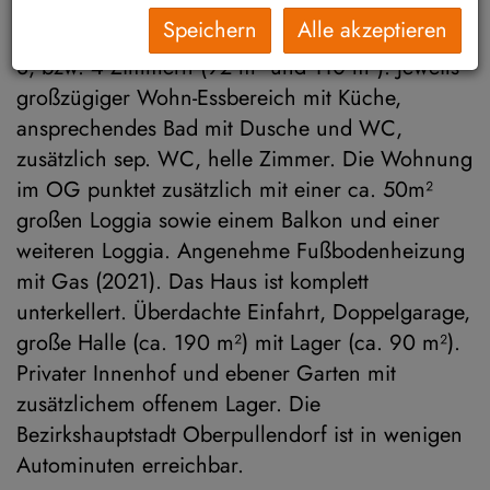
verfügt über zwei attraktive, 2021 sanierte und
Speichern
Alle akzeptieren
modernisierte Wohnungen im EG und OG mit
3, bzw. 4 Zimmern (92 m² und 110 m²). Jeweils
großzügiger Wohn-Essbereich mit Küche,
ansprechendes Bad mit Dusche und WC,
zusätzlich sep. WC, helle Zimmer. Die Wohnung
im OG punktet zusätzlich mit einer ca. 50m²
großen Loggia sowie einem Balkon und einer
weiteren Loggia. Angenehme Fußbodenheizung
mit Gas (2021). Das Haus ist komplett
unterkellert. Überdachte Einfahrt, Doppelgarage,
große Halle (ca. 190 m²) mit Lager (ca. 90 m²).
Privater Innenhof und ebener Garten mit
zusätzlichem offenem Lager. Die
Bezirkshauptstadt Oberpullendorf ist in wenigen
Autominuten erreichbar.