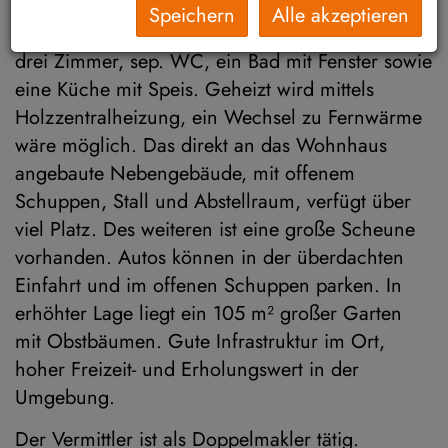
Mittelburgenland. Es bietet auf 85 m² einen
Speichern
Alle akzeptieren
hellen Vorraum mit Kaminofen der Fa. Meller,
drei Zimmer, sep. WC, ein Bad mit Fenster sowie
eine Küche mit Speis. Geheizt wird mittels
Holzzentralheizung, ein Wechsel zu Fernwärme
wäre möglich. Das direkt an das Wohnhaus
angebaute Nebengebäude, mit offenem
Schuppen, Stall und Abstellraum, verfügt über
viel Platz. Des weiteren ist eine große Scheune
vorhanden. Autos können in der überdachten
Einfahrt und im offenen Schuppen parken. In
erhöhter Lage liegt ein 105 m² großer Garten
mit Obstbäumen. Gute Infrastruktur im Ort,
hoher Freizeit- und Erholungswert in der
Umgebung.
Der Vermittler ist als Doppelmakler tätig.