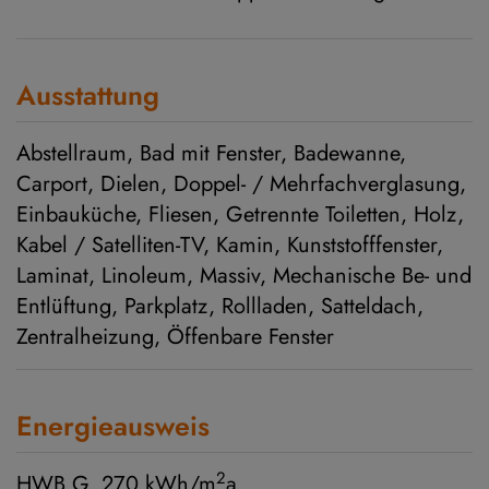
Ausstattung
Abstellraum
Bad mit Fenster
Badewanne
Carport
Dielen
Doppel- / Mehrfachverglasung
Einbauküche
Fliesen
Getrennte Toiletten
Holz
Kabel / Satelliten-TV
Kamin
Kunststofffenster
Laminat
Linoleum
Massiv
Mechanische Be- und
Entlüftung
Parkplatz
Rollladen
Satteldach
Zentralheizung
Öffenbare Fenster
Energieausweis
2
HWB
G, 270 kWh/m
a