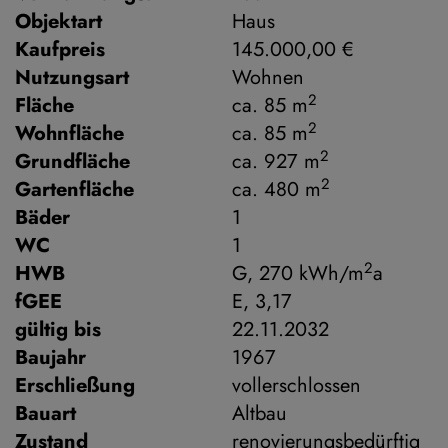
Objektart
Haus
Kaufpreis
145.000,00 €
Nutzungsart
Wohnen
2
Fläche
ca. 85 m
2
Wohnfläche
ca. 85 m
2
Grundfläche
ca. 927 m
2
Gartenfläche
ca. 480 m
Bäder
1
WC
1
2
HWB
G, 270 kWh/m
a
fGEE
E, 3,17
gültig bis
22.11.2032
Baujahr
1967
Erschließung
vollerschlossen
Bauart
Altbau
Zustand
renovierungsbedürftig