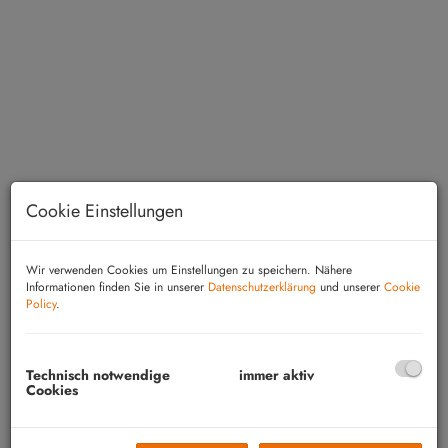
Cookie Einstellungen
Einfahrt und Blick in den Innenhof
Wir verwenden Cookies um Einstellungen zu speichern. Nähere
Informationen finden Sie in unserer
Datenschutzerklärung
und unserer
Cookie
Policy
.
Beschreibung
Technisch notwendige
immer aktiv
Cookies
Das Landhaus liegt in einer ruhigen Gasse in der
idyllischen Gemeinde Piringsdorf im südlichen