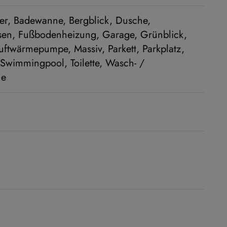
er
Badewanne
Bergblick
Dusche
sen
Fußbodenheizung
Garage
Grünblick
uftwärmepumpe
Massiv
Parkett
Parkplatz
Swimmingpool
Toilette
Wasch- /
he