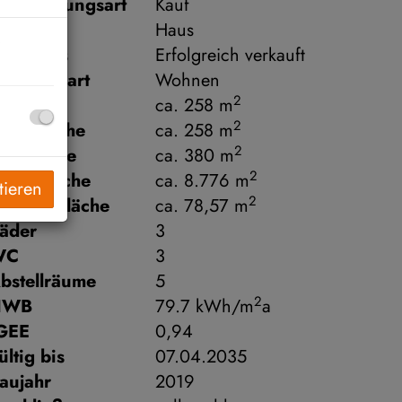
ermarktungsart
Kauf
bjektart
Haus
aufpreis
Erfolgreich verkauft
utzungsart
Wohnen
2
läche
ca. 258 m
2
ohnfläche
ca. 258 m
2
utzfläche
ca. 380 m
2
rundfläche
ca. 8.776 m
tieren
2
aragenfläche
ca. 78,57 m
äder
3
WC
3
bstellräume
5
2
HWB
79.7 kWh/m
a
GEE
0,94
ültig bis
07.04.2035
aujahr
2019