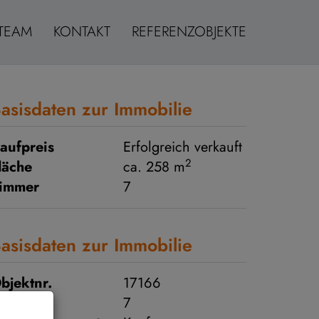
TEAM
KONTAKT
REFERENZOBJEKTE
asisdaten zur Immobilie
aufpreis
Erfolgreich verkauft
2
läche
ca. 258 m
immer
7
asisdaten zur Immobilie
bjektnr.
17166
immer
7