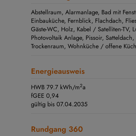
Abstellraum
Alarmanlage
Bad mit Fenst
Einbauküche
Fernblick
Flachdach
Flie
Gäste-WC
Holz
Kabel / Satelliten-TV
L
Photovoltaik Anlage
Pissoir
Satteldach
Trockenraum
Wohnküche / offene Küc
Energieausweis
2
HWB
79.7 kWh/m
a
fGEE
0,94
gültig bis
07.04.2035
Rundgang 360