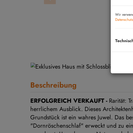
Wir verwend
Datenschutz
Technisc
Beschreibung
ERFOLGREICH VERKAUFT -
Rarität: T
herrlichem Ausblick. Dieses Architekte
Grundstück ist ein wahres Juwel. Das 
"Dornröschenschlaf" erweckt und zu ei