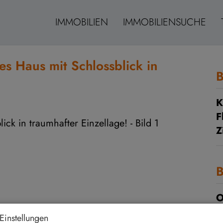
IMMOBILIEN
IMMOBILIENSUCHE
ves Haus mit Schlossblick in
B
K
F
Z
B
O
Z
Einstellungen