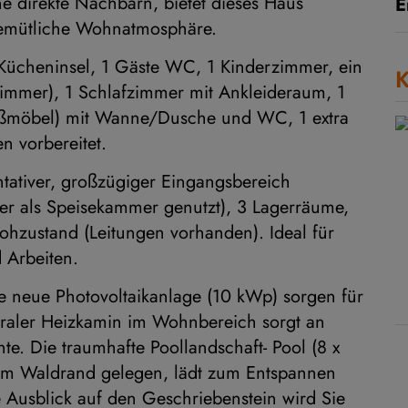
direkte Nachbarn, bietet dieses Haus
E
gemütliche Wohnatmosphäre.
ücheninsel, 1 Gäste WC, 1 Kinderzimmer, ein
K
zimmer), 1 Schlafzimmer mit Ankleideraum, 1
ßmöbel) mit Wanne/Dusche und WC, 1 extra
n vorbereitet.
tativer, großzügiger Eingangsbereich
ner als Speisekammer genutzt), 3 Lagerräume,
hzustand (Leitungen vorhanden). Ideal für
 Arbeiten.
neue Photovoltaikanlage (10 kWp) sorgen für
traler Heizkamin im Wohnbereich sorgt an
e. Die traumhafte Poollandschaft- Pool (8 x
 am Waldrand gelegen, lädt zum Entspannen
Ausblick auf den Geschriebenstein wird Sie