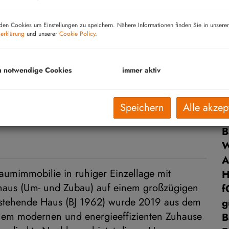
V
O
en Cookies um Einstellungen zu speichern. Nähere Informationen finden Sie in unserer
K
erklärung
und unserer
Cookie Policy
.
N
F
h notwendige Cookies
immer aktiv
W
N
G
Speichern
Alle akzep
G
B
A
raumimmobilie in ruhiger Einzellage mit
nhaus (Um- und Zubau) auf einem großzügigen
f
bestehende Haus (BJ 1962) wurde 2019 aus dem
g
nem modernen und energieeffizienten Zuhause
B