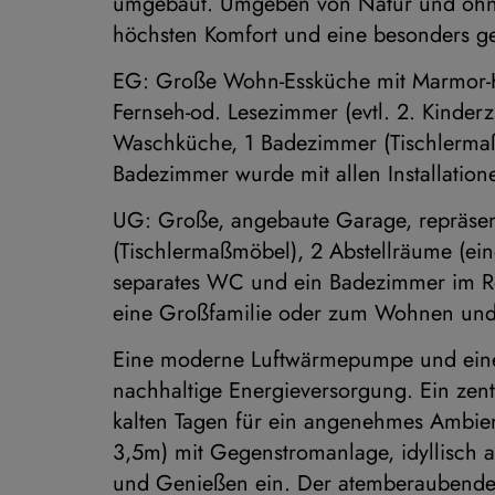
umgebaut. Umgeben von Natur und ohne 
höchsten Komfort und eine besonders 
EG: Große Wohn-Essküche mit Marmor-K
Fernseh-od. Lesezimmer (evtl. 2. Kinder
Waschküche, 1 Badezimmer (Tischlerma
Badezimmer wurde mit allen Installatione
UG: Große, angebaute Garage, repräsen
(Tischlermaßmöbel), 2 Abstellräume (ei
separates WC und ein Badezimmer im Ro
eine Großfamilie oder zum Wohnen und
Eine moderne Luftwärmepumpe und eine 
nachhaltige Energieversorgung. Ein zen
kalten Tagen für ein angenehmes Ambient
3,5m) mit Gegenstromanlage, idyllisch
und Genießen ein. Der atemberaubende 