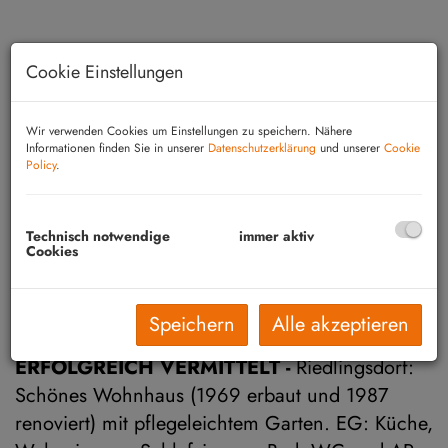
Cookie Einstellungen
Wir verwenden Cookies um Einstellungen zu speichern. Nähere
Informationen finden Sie in unserer
Datenschutzerklärung
und unserer
Cookie
Policy
.
Technisch notwendige
immer aktiv
Cookies
Beschreibung
Speichern
Alle akzeptieren
ERFOLGREICH VERMITTELT -
Riedlingsdorf:
Schönes Wohnhaus (1969 erbaut und 1987
renoviert) mit pflegeleichtem Garten. EG: Küche,