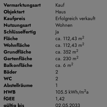
Vermarktungsart
Kauf
Objektart
Haus
Kaufpreis
Erfolgreich verkauft
Nutzungsart
Wohnen
Schlüsselfertig
Ja
2
Fläche
ca. 112,43 m
2
Wohnfläche
ca. 112,43 m
2
Grundfläche
ca. 352 m
2
Gartenfläche
ca. 230 m
2
Balkonfläche
ca. 6 m
Bäder
2
WC
2
Abstellräume
1
2
HWB
105.5 kWh/m
a
fGEE
1,42
gültig bis
02.05.2033