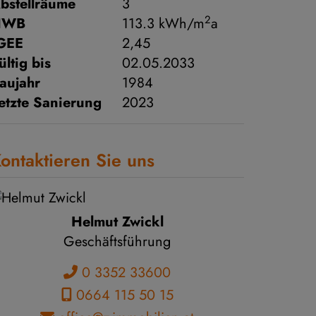
bstellräume
3
2
HWB
113.3 kWh/m
a
GEE
2,45
ültig bis
02.05.2033
aujahr
1984
etzte Sanierung
2023
ontaktieren Sie uns
Helmut Zwickl
Geschäftsführung
0 3352 33600
0664 115 50 15