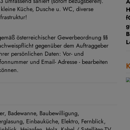
umfassend saniert (sofort bezugsbereit).
A
, kleine Küche, Dusche u. WC, diverse
frastruktur!
f
g
B
 gemäß österreichischer Gewerbeordnung §§
L
chweispflicht gegenüber dem Auftraggeber
hrer persönlichen Daten: Vor- und
efonnummer und Email- Adresse - bearbeiten
K
 können.
er
Badewanne
Baubewilligung
erglasung
Einbauküche
Elektro
Fernblick
ünblick
Heizofen
Holz
Kabel / Satelliten-TV