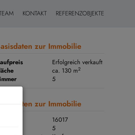
TEAM
KONTAKT
REFERENZOBJEKTE
asisdaten zur Immobilie
aufpreis
Erfolgreich verkauft
2
läche
ca. 130 m
immer
5
asisdaten zur Immobilie
bjektnr.
16017
immer
5