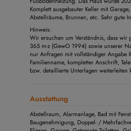
Fußbodenheizung. Das Haus wurde 2023 
Komplett ausgebauter Keller mit Garage
Abstellräume, Brunnen, etc. Sehr gute In
Hinweis:
Wir ersuchen um Verständnis, dass wir
365 m-z (GewO 1994) sowie unserer Na
nur Anfragen mit vollständiger Angabe I
Familienname, kompletter Anschrift, Tel
bzw. detaillierte Unterlagen weiterleiten
Ausstattung
Abstellraum
Alarmanlage
Bad mit Fenst
Baugenehmigung
Doppel- / Mehrfachv
Fliesen
Garage
Getrennte Toiletten
Gr