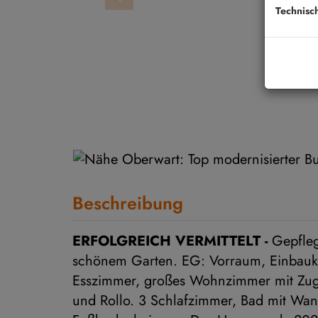
Technisc
Beschreibung
ERFOLGREICH VERMITTELT -
Gepfleg
schönem Garten. EG: Vorraum, Einbaukü
Esszimmer, großes Wohnzimmer mit Zugan
und Rollo. 3 Schlafzimmer, Bad mit Wan