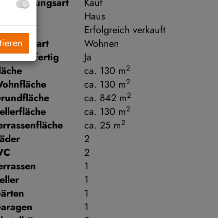
ermarktungsart
Kauf
bjektart
Haus
aufpreis
Erfolgreich verkauft
tieren
utzungsart
Wohnen
chlüsselfertig
Ja
2
läche
ca. 130 m
2
ohnfläche
ca. 130 m
2
rundfläche
ca. 842 m
2
ellerfläche
ca. 130 m
2
errassenfläche
ca. 25 m
äder
2
WC
2
errassen
1
eller
1
ärten
1
aragen
1