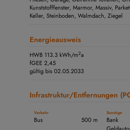
Kunststofffenster
Marmor
Massiv
Parket
Keller
Steinboden
Walmdach
Ziegel
Energieausweis
2
HWB
113.3 kWh/m
a
fGEE
2,45
gültig bis
02.05.2033
Infrastruktur/Entfernungen (P
Verkehr
Sonstige
Bus
500 m
Bank
Geldauto