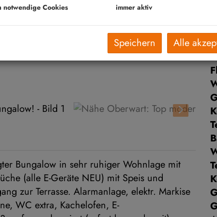
V
h notwendige Cookies
immer aktiv
O
K
Speichern
Alle akzep
N
S
F
W
G
K
T
B
ter Bungalow in sehr ruhiger Wohnlage mit
T
che (alle E-Geräte NEU) mit Speis und
K
g zur Terrasse. Alarmanlage, elektr. Markise
G
ne, WC extra, Kachelofen, E-
G