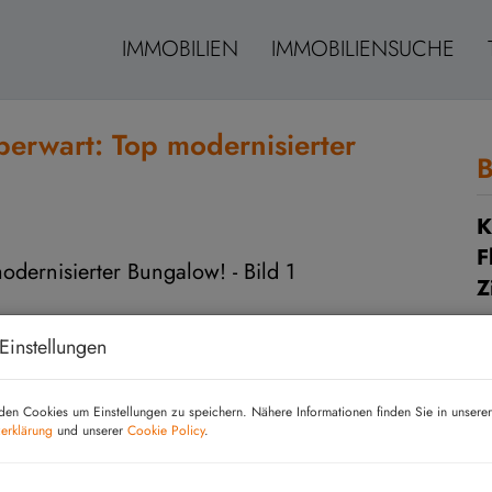
IMMOBILIEN
IMMOBILIENSUCHE
berwart: Top modernisierter
B
K
F
Z
Einstellungen
B
en Cookies um Einstellungen zu speichern. Nähere Informationen finden Sie in unserer
O
erklärung
und unserer
Cookie Policy
.
Z