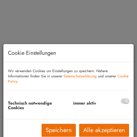
Cookie Einstellungen
Wir verwenden Cookies um Einstellungen zu speichern. Nähere
Informationen finden Sie in unserer
Datenschutzerklärung
und unserer
Cookie
Policy
.
Beschreibung
In der Gemeinde Schandorf entstehen 4 neue
Technisch notwendige
immer aktiv
Cookies
Doppelhäuser - PROVISIONSFREI! 106m² Wfl.
ca. 460m² Grundstück. Aufteilung: Diele, 2
Zimmer, Badezimmer, WC extra, Technikraum,
Speichern
Alle akzeptieren