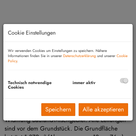
Cookie Einstellungen
Wir verwenden Cookies um Einstellungen zu speichern. Nähere
Informationen finden Sie in unserer
Datenschutzerklärung
und unserer
Cookie
Policy
.
Technisch notwendige
immer aktiv
Beschreibung
Cookies
Bad Tatzmannsdorf/Ortsteil Jormannsdorf: Zum
Speichern
Alle akzeptieren
Verkauf gelangt dieses sonnige Grundstück -
Widmung Bauland-Mischgebiet. Alle Leitungen
sind vor dem Grundstück. Die Grundfläche