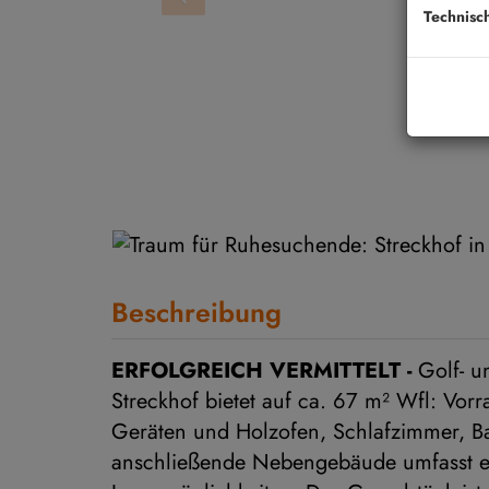
Technisc
Beschreibung
ERFOLGREICH VERMITTELT -
Golf- u
Streckhof bietet auf ca. 67 m² Wfl: Vo
Geräten und Holzofen, Schlafzimmer, 
anschließende Nebengebäude umfasst ei