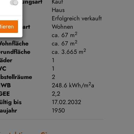
ermarktungsart
Kauf
bjektart
Haus
aufpreis
Erfolgreich verkauft
tieren
utzungsart
Wohnen
2
läche
ca. 67 m
2
ohnfläche
ca. 67 m
2
rundfläche
ca. 3.665 m
äder
1
WC
1
bstellräume
2
2
HWB
248.6 kWh/m
a
GEE
2,2
ültig bis
17.02.2032
aujahr
1950