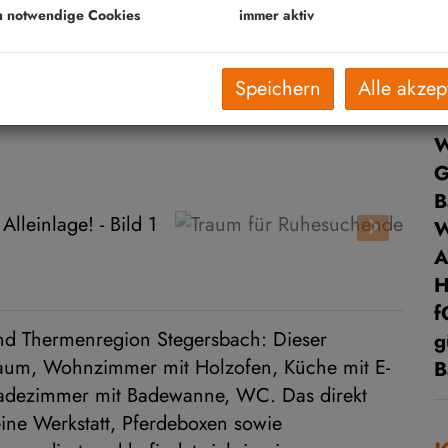
V
h notwendige Cookies
immer aktiv
O
K
Speichern
Alle akzep
N
F
W
G
B
A
f
nd Thermenregion Stegersbach: Dieser
g
rraum, Wohnzimmer mit Holzofen, Küche mit E-
B
Badezimmer mit Badewanne, WC. Das direkt
ne Werkstatt, Pferdeboxen sowie