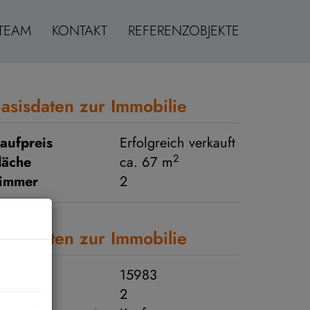
TEAM
KONTAKT
REFERENZOBJEKTE
asisdaten zur Immobilie
aufpreis
Erfolgreich verkauft
2
läche
ca. 67 m
immer
2
asisdaten zur Immobilie
bjektnr.
15983
immer
2