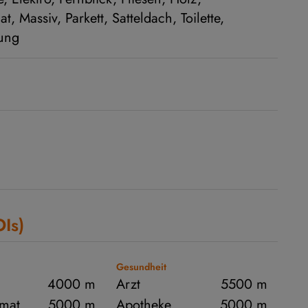
at
Massiv
Parkett
Satteldach
Toilette
zung
OIs)
Gesundheit
4000 m
Arzt
5500 m
mat
5000 m
Apotheke
5000 m