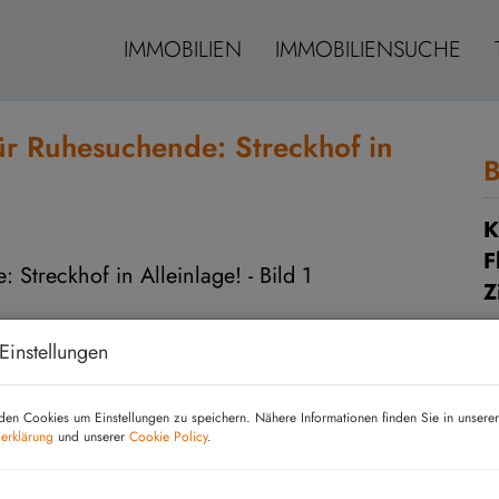
IMMOBILIEN
IMMOBILIENSUCHE
für Ruhesuchende: Streckhof in
B
K
F
Z
Einstellungen
B
en Cookies um Einstellungen zu speichern. Nähere Informationen finden Sie in unserer
O
erklärung
und unserer
Cookie Policy
.
Z