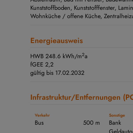
Kunststoffboden
Kunststofffenster
Lamin
Wohnküche / offene Küche
Zentralhei
Energieausweis
2
HWB
248.6 kWh/m
a
fGEE
2,2
gültig bis
17.02.2032
Infrastruktur/Entfernungen (P
Verkehr
Sonstige
Bus
500 m
Bank
Geldauto