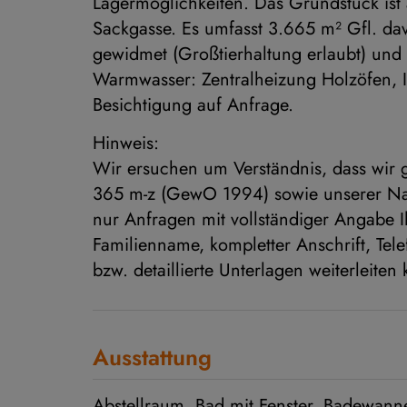
Lagermöglichkeiten. Das Grundstück ist a
Sackgasse. Es umfasst 3.665 m² Gfl. da
gewidmet (Großtierhaltung erlaubt) und
Warmwasser: Zentralheizung Holzöfen, In
Besichtigung auf Anfrage.
Hinweis:
Wir ersuchen um Verständnis, dass wir
365 m-z (GewO 1994) sowie unserer Na
nur Anfragen mit vollständiger Angabe I
Familienname, kompletter Anschrift, Tel
bzw. detaillierte Unterlagen weiterleiten
Ausstattung
Abstellraum
Bad mit Fenster
Badewann