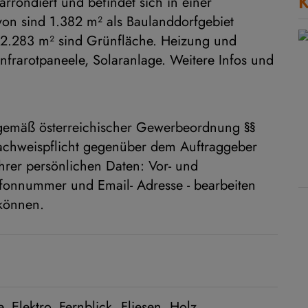
K
rrondiert und befindet sich in einer
von sind 1.382 m² als Baulanddorfgebiet
 2.283 m² sind Grünfläche. Heizung und
frarotpaneele, Solaranlage. Weitere Infos und
 gemäß österreichischer Gewerbeordnung §§
chweispflicht gegenüber dem Auftraggeber
hrer persönlichen Daten: Vor- und
efonnummer und Email- Adresse - bearbeiten
 können.
e
Elektro
Fernblick
Fliesen
Holz